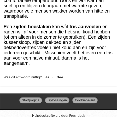
comfortabele temperatuur. Dons en wol warmen
snel op en blijven doorgaan met warmte geven,
waardoor vele mensen wakker worden van hitte en
transpiratie.
Een
zijden hoeslaken
kan wèl
fris
aanvoelen
en
raden wij af voor mensen die het snel koud hebben
(of om alleen in de zomer te gebruiken). Een zijden
kussensloop, zijden dekbed en zijden
dekbedovertrek voelen niet koud aan en zijn voor
iedereen geschikt. Misschien voelt het even een fris
aan voor een halve minuut, daarna is het
aangenaam.
Was dit antwoord nuttig?
Ja
Nee
Startpagina
Oplossingen
Cookiebeleid
Helpdesksoftware
door Freshdesk