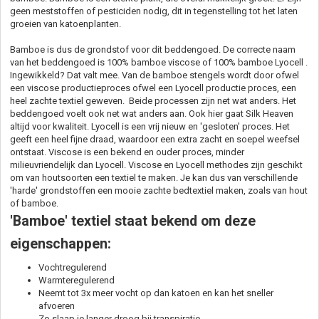
geen meststoffen of pesticiden nodig, dit in tegenstelling tot het laten
groeien van katoenplanten.
Bamboe is dus de grondstof voor dit beddengoed. De correcte naam
van het beddengoed is 100% bamboe viscose of 100% bamboe Lyocell .
Ingewikkeld? Dat valt mee. Van de bamboe stengels wordt door ofwel
een viscose productieproces ofwel een Lyocell productie proces, een
heel zachte textiel geweven. Beide processen zijn net wat anders. Het
beddengoed voelt ook net wat anders aan. Ook hier gaat Silk Heaven
altijd voor kwaliteit. Lyocell is een vrij nieuw en 'gesloten' proces. Het
geeft een heel fijne draad, waardoor een extra zacht en soepel weefsel
ontstaat. Viscose is een bekend en ouder proces, minder
milieuvriendelijk dan Lyocell. Viscose en Lyocell methodes zijn geschikt
om van houtsoorten een textiel te maken. Je kan dus van verschillende
'harde' grondstoffen een mooie zachte bedtextiel maken, zoals van hout
of bamboe.
'Bamboe' textiel staat bekend om deze
eigenschappen:
Vochtregulerend
Warmteregulerend
Neemt tot 3x meer vocht op dan katoen en kan het sneller
afvoeren
Zo slaap je langer droog bij transpiratie