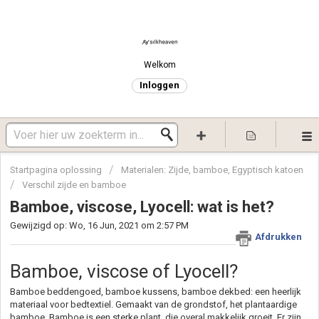
Welkom
Inloggen
Startpagina oplossing
Materialen: Zijde, bamboe, Egyptisch katoen
Verschil zijde en bamboe
Bamboe, viscose, Lyocell: wat is het?
Gewijzigd op: Wo, 16 Jun, 2021 om 2:57 PM
Afdrukken
Bamboe, viscose of Lyocell?
Bamboe beddengoed, bamboe kussens,
bamboe dekbed:
een heerlijk
materiaal voor bedtextiel. Gemaakt van de grondstof, het plantaardige
bamboe. Bamboe is een sterke plant, die overal makkelijk groeit. Er zijn